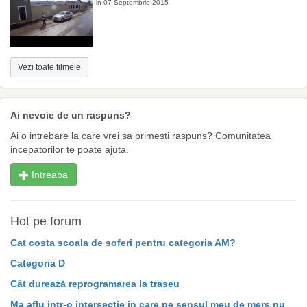
in 07 Septembrie 2015
Vezi toate filmele
Ai nevoie de un raspuns?
Ai o intrebare la care vrei sa primesti raspuns? Comunitatea
incepatorilor te poate ajuta.
Intreaba
Hot pe forum
Cat costa scoala de soferi pentru categoria AM?
Categoria D
Cât durează reprogramarea la traseu
Ma aflu intr-o intersectie in care pe sensul meu de mers nu