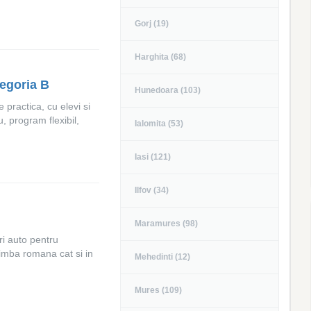
Gorj (19)
Harghita (68)
tegoria B
Hunedoara (103)
 practica, cu elevi si
, program flexibil,
Ialomita (53)
Iasi (121)
Ilfov (34)
Maramures (98)
i auto pentru
 limba romana cat si in
Mehedinti (12)
Mures (109)