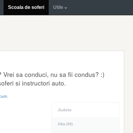
Scoala de soferi
Utile
 Vrei sa conduci, nu sa fii condus? :)
feri si instructori auto.
acum
.
Judete
Alba (99)