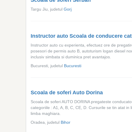
Scoala de soferi Serban
Targu Jiu, judetul
Gorj
Instructor auto Scoala de conducere ca
Instructor auto cu experienta, efectuez ore de pregatire
posesori de permis auto B, autoturism logan diesel nou
inclusiv simbata si duminica pret avantajos.
Bucuresti, judetul
Bucuresti
Scoala de soferi Auto Dorina
Scoala de soferi AUTO DORINA pregateste conducator
categoriile : A1, A, B, C, CE, D. Cursurile se tin atat in
limba maghiara.
Oradea, judetul
Bihor