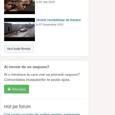
in 01 Iulie 2016
Sistem revolutionar de franare
in 07 Septembrie 2015
Vezi toate filmele
Ai nevoie de un raspuns?
Ai o intrebare la care vrei sa primesti raspuns?
Comunitatea incepatorilor te poate ajuta.
Intreaba
Hot pe forum
Cat costa scoala de soferi pentru categoria