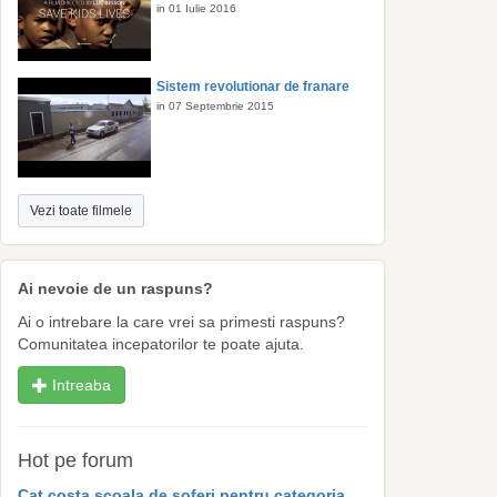
in 01 Iulie 2016
Sistem revolutionar de franare
in 07 Septembrie 2015
Vezi toate filmele
Ai nevoie de un raspuns?
Ai o intrebare la care vrei sa primesti raspuns?
Comunitatea incepatorilor te poate ajuta.
Intreaba
Hot pe forum
Cat costa scoala de soferi pentru categoria