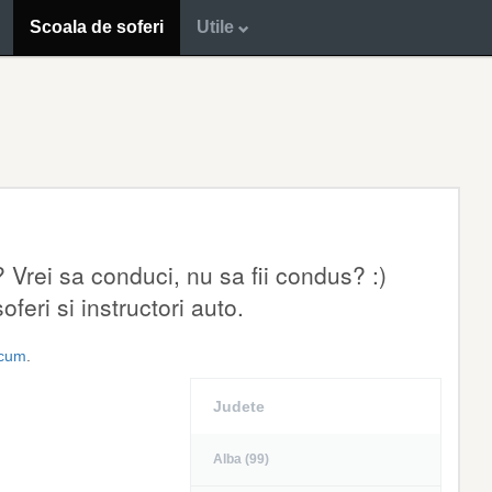
Scoala de soferi
Utile
 Vrei sa conduci, nu sa fii condus? :)
feri si instructori auto.
acum
.
Judete
Alba (99)