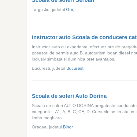
Scoala de soferi Serban
Targu Jiu, judetul
Gorj
Instructor auto Scoala de conducere ca
Instructor auto cu experienta, efectuez ore de pregatire
posesori de permis auto B, autoturism logan diesel nou
inclusiv simbata si duminica pret avantajos.
Bucuresti, judetul
Bucuresti
Scoala de soferi Auto Dorina
Scoala de soferi AUTO DORINA pregateste conducator
categoriile : A1, A, B, C, CE, D. Cursurile se tin atat in
limba maghiara.
Oradea, judetul
Bihor