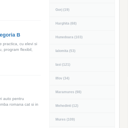
Gorj (19)
Harghita (68)
tegoria B
Hunedoara (103)
 practica, cu elevi si
, program flexibil,
Ialomita (53)
Iasi (121)
Ilfov (34)
Maramures (98)
i auto pentru
 limba romana cat si in
Mehedinti (12)
Mures (109)