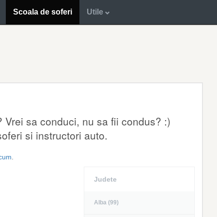
Scoala de soferi
Utile
 Vrei sa conduci, nu sa fii condus? :)
feri si instructori auto.
acum
.
Judete
Alba (99)