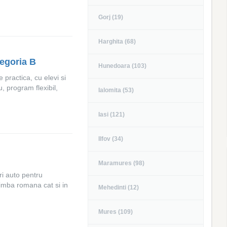
Gorj (19)
Harghita (68)
tegoria B
Hunedoara (103)
 practica, cu elevi si
, program flexibil,
Ialomita (53)
Iasi (121)
Ilfov (34)
Maramures (98)
i auto pentru
 limba romana cat si in
Mehedinti (12)
Mures (109)