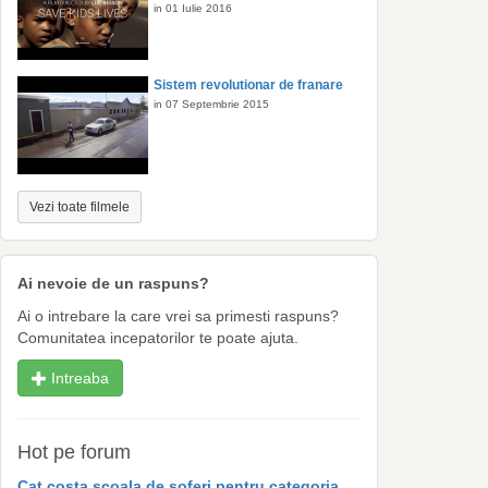
in 01 Iulie 2016
Sistem revolutionar de franare
in 07 Septembrie 2015
Vezi toate filmele
Ai nevoie de un raspuns?
Ai o intrebare la care vrei sa primesti raspuns?
Comunitatea incepatorilor te poate ajuta.
Intreaba
Hot pe forum
Cat costa scoala de soferi pentru categoria