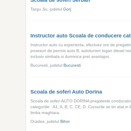
Scoala de soferi Serban
Targu Jiu, judetul
Gorj
Instructor auto Scoala de conducere ca
Instructor auto cu experienta, efectuez ore de pregatire
posesori de permis auto B, autoturism logan diesel nou
inclusiv simbata si duminica pret avantajos.
Bucuresti, judetul
Bucuresti
Scoala de soferi Auto Dorina
Scoala de soferi AUTO DORINA pregateste conducator
categoriile : A1, A, B, C, CE, D. Cursurile se tin atat in
limba maghiara.
Oradea, judetul
Bihor