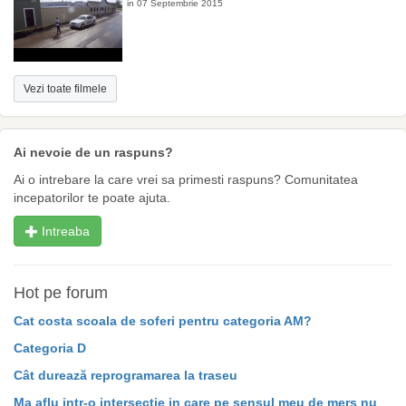
in 07 Septembrie 2015
Vezi toate filmele
Ai nevoie de un raspuns?
Ai o intrebare la care vrei sa primesti raspuns? Comunitatea
incepatorilor te poate ajuta.
Intreaba
Hot pe forum
Cat costa scoala de soferi pentru categoria AM?
Categoria D
Cât durează reprogramarea la traseu
Ma aflu intr-o intersectie in care pe sensul meu de mers nu