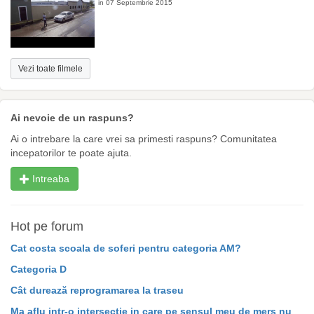
in 07 Septembrie 2015
Vezi toate filmele
Ai nevoie de un raspuns?
Ai o intrebare la care vrei sa primesti raspuns? Comunitatea
incepatorilor te poate ajuta.
Intreaba
Hot pe forum
Cat costa scoala de soferi pentru categoria AM?
Categoria D
Cât durează reprogramarea la traseu
Ma aflu intr-o intersectie in care pe sensul meu de mers nu