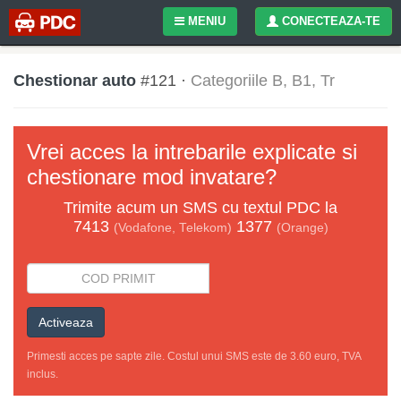
MENIU
CONECTEAZA-TE
Chestionar auto
#121 ·
Categoriile B, B1, Tr
Vrei acces la intrebarile explicate si
chestionare mod invatare?
Trimite acum un
SMS
cu textul
PDC
la
7413
1377
(Vodafone, Telekom)
(Orange)
Activeaza
Primesti acces pe sapte zile. Costul unui SMS este de 3.60 euro, TVA
inclus.