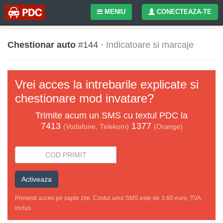
MENIU
CONECTEAZA-TE
Chestionar auto
#144 ·
Indicatoare si marcaje
Vrei acces la intrebarile explicate si
chestionare mod invatare?
Trimite acum un
SMS
cu textul
PDC
la
7413
1377
(Vodafone, Telekom)
(Orange)
Activeaza
Primesti acces pe sapte zile. Costul unui SMS este de 3.60 euro, TVA
inclus.