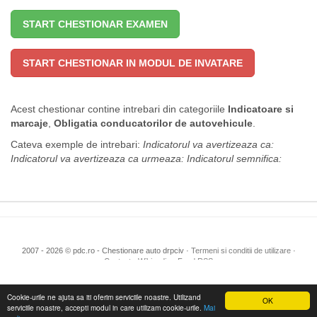
START CHESTIONAR EXAMEN
START CHESTIONAR IN MODUL DE INVATARE
Acest chestionar contine intrebari din categoriile
Indicatoare si
marcaje
,
Obligatia conducatorilor de autovehicule
.
Cateva exemple de intrebari:
Indicatorul va avertizeaza ca:
Indicatorul va avertizeaza ca urmeaza:
Indicatorul semnifica:
2007 - 2026 © pdc.ro - Chestionare auto drpciv ·
Termeni si conditii de utilizare
·
Contact
·
Wikipedia
·
Feed RSS
Cookie-urile ne ajuta sa iti oferim serviciile noastre. Utilizand
OK
serviciile noastre, accepti modul in care utilizam cookie-urile.
Mai