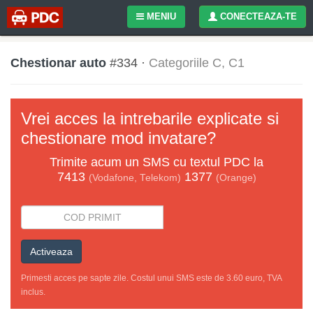
MENIU
CONECTEAZA-TE
Chestionar auto
#334 ·
Categoriile C, C1
Vrei acces la intrebarile explicate si
chestionare mod invatare?
Trimite acum un
SMS
cu textul
PDC
la
7413
1377
(Vodafone, Telekom)
(Orange)
Activeaza
Primesti acces pe sapte zile. Costul unui SMS este de 3.60 euro, TVA
inclus.