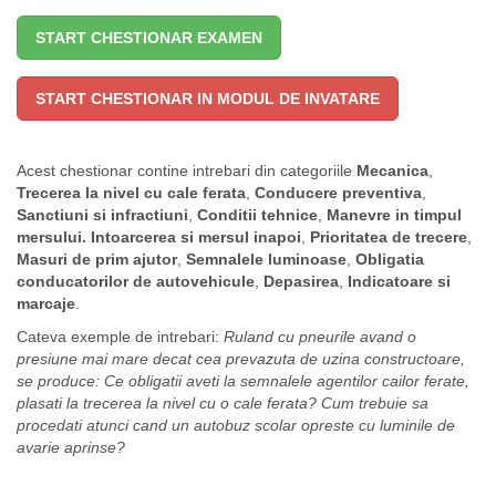
START CHESTIONAR EXAMEN
START CHESTIONAR IN MODUL DE INVATARE
Acest chestionar contine intrebari din categoriile
Mecanica
,
Trecerea la nivel cu cale ferata
,
Conducere preventiva
,
Sanctiuni si infractiuni
,
Conditii tehnice
,
Manevre in timpul
mersului. Intoarcerea si mersul inapoi
,
Prioritatea de trecere
,
Masuri de prim ajutor
,
Semnalele luminoase
,
Obligatia
conducatorilor de autovehicule
,
Depasirea
,
Indicatoare si
marcaje
.
Cateva exemple de intrebari:
Ruland cu pneurile avand o
presiune mai mare decat cea prevazuta de uzina constructoare,
se produce:
Ce obligatii aveti la semnalele agentilor cailor ferate,
plasati la trecerea la nivel cu o cale ferata?
Cum trebuie sa
procedati atunci cand un autobuz scolar opreste cu luminile de
avarie aprinse?