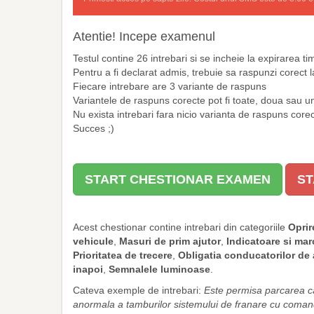
Atentie! Incepe examenul
Testul contine 26 intrebari si se incheie la expirarea 
Pentru a fi declarat admis, trebuie sa raspunzi corect l
Fiecare intrebare are 3 variante de raspuns
Variantele de raspuns corecte pot fi toate, doua sau u
Nu exista intrebari fara nicio varianta de raspuns core
Succes ;)
START CHESTIONAR EXAMEN
ST
Acest chestionar contine intrebari din categoriile
Oprir
vehicule
,
Masuri de prim ajutor
,
Indicatoare si mar
Prioritatea de trecere
,
Obligatia conducatorilor de
inapoi
,
Semnalele luminoase
.
Cateva exemple de intrebari:
Este permisa parcarea c
anormala a tamburilor sistemului de franare cu coman