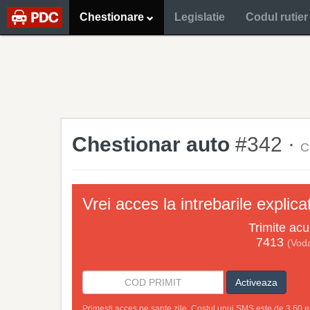
Chestionare
Legislatie
Codul rutier
Chestionar auto
#342 ·
C
Vrei acces la intrebarile explic
Trimite ac
7413
(Vod
Activeaza
Primesti acces pe sapte zile. Costul unui SMS este de 3.60 e