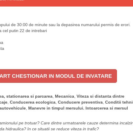
timpului de 30:00 de minute sau la depasirea numarului permis de erori.
a cel putin 22 de intrebari
na
cta
ART CHESTIONAR IN MODUL DE INVATARE
ea, stationarea si parcarea
,
Mecanica
,
Viteza si distanta dintre
caje
,
Conducerea ecologica
,
Conducere preventiva
,
Conditii tehn
 autovehicule
,
Manevre in timpul mersului. Intoarcerea si mersul
amionului pe trotuar?
Care dintre urmatoarele cauze determina incalzi
da hidraulica?
In ce situatii se reduce viteza in trafic?