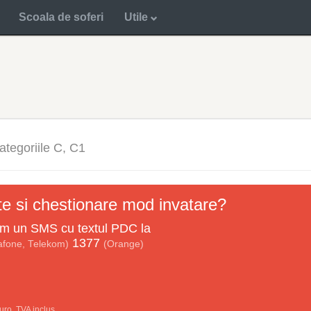
Scoala de soferi
Utile
ategoriile C, C1
ate si chestionare mod invatare?
um un
SMS
cu textul
PDC
la
1377
afone, Telekom)
(Orange)
uro, TVA inclus.