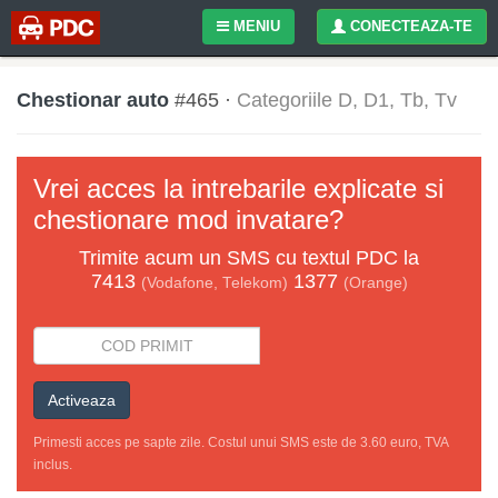
MENIU
CONECTEAZA-TE
Chestionar auto
#465 ·
Categoriile D, D1, Tb, Tv
Vrei acces la intrebarile explicate si
chestionare mod invatare?
Trimite acum un
SMS
cu textul
PDC
la
7413
1377
(Vodafone, Telekom)
(Orange)
Activeaza
Primesti acces pe sapte zile. Costul unui SMS este de 3.60 euro, TVA
inclus.