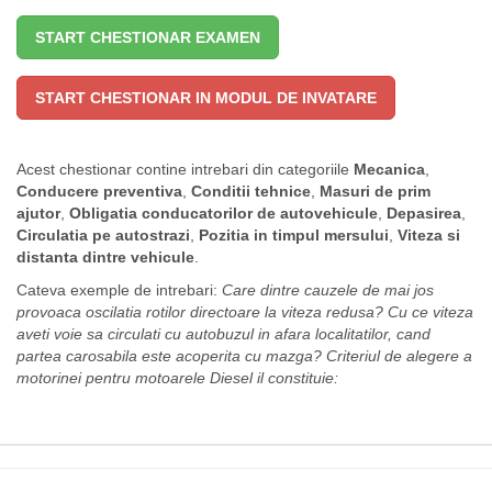
START CHESTIONAR EXAMEN
START CHESTIONAR IN MODUL DE INVATARE
Acest chestionar contine intrebari din categoriile
Mecanica
,
Conducere preventiva
,
Conditii tehnice
,
Masuri de prim
ajutor
,
Obligatia conducatorilor de autovehicule
,
Depasirea
,
Circulatia pe autostrazi
,
Pozitia in timpul mersului
,
Viteza si
distanta dintre vehicule
.
Cateva exemple de intrebari:
Care dintre cauzele de mai jos
provoaca oscilatia rotilor directoare la viteza redusa?
Cu ce viteza
aveti voie sa circulati cu autobuzul in afara localitatilor, cand
partea carosabila este acoperita cu mazga?
Criteriul de alegere a
motorinei pentru motoarele Diesel il constituie: