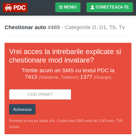
MENIU
CONECTEAZA-TE
Chestionar auto
#469 ·
Categoriile D, D1, Tb, Tv
Vrei acces la intrebarile explicate si
chestionare mod invatare?
Trimite acum un
SMS
cu textul
PDC
la
7413
1377
(Vodafone, Telekom)
(Orange)
Activeaza
Primesti acces pe sapte zile. Costul unui SMS este de 3.60 euro, TVA
inclus.