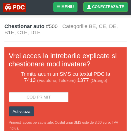
MENIU
CONECTEAZA-TE
Chestionar auto
#500 ·
Categoriile BE, CE, DE,
B1E, C1E, D1E
Vrei acces la intrebarile explicate si
chestionare mod invatare?
Trimite acum un
SMS
cu textul
PDC
la
7413
1377
(Vodafone, Telekom)
(Orange)
Activeaza
Primesti acces pe sapte zile. Costul unui SMS este de 3.60 euro, TVA
inclus.