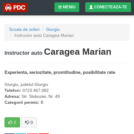
MENIU
CONECTEAZA-TE
Scoala de soferi
Giurgiu
Instructor auto Caragea Marian
Caragea Marian
Instructor auto
Experienta, seriozitate, promtitudine, posibilitate rate
Giurgiu
, judetul
Giurgiu
Telefon:
0723.467.082
Adresa:
Str. Sloboziei, Nr. 49
Categorii permis:
B
2
0