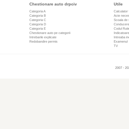
Chestionare auto drpciv
Utile
Categoria A
Calculator 
Categoria B
Acte neces
Categoria C
Scoala de 
Categoria D
Conducere
Categoria E
Codul Rutie
Chestionare auto pe categorii
Indicatoare
Intrebarile explicate
Intreaba in
Redobandire permis
Examenul
TV
2007 - 20