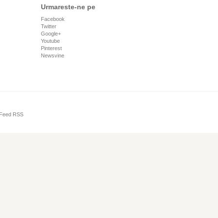
Urmareste-ne pe
Facebook
Twitter
Google+
Youtube
Pinterest
Newsvine
Feed RSS