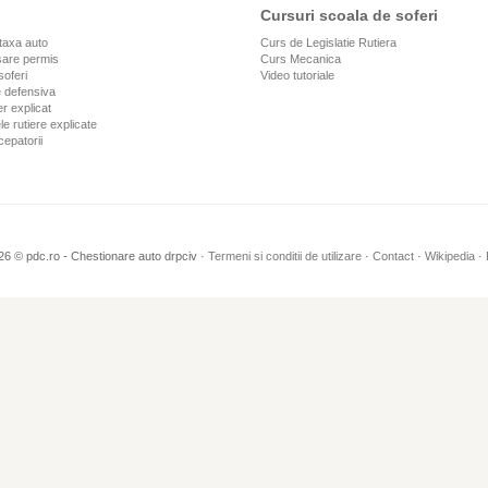
Cursuri scoala de soferi
taxa auto
Curs de Legislatie Rutiera
are permis
Curs Mecanica
soferi
Video tutoriale
 defensiva
r explicat
le rutiere explicate
cepatorii
26 © pdc.ro - Chestionare auto drpciv ·
Termeni si conditii de utilizare
·
Contact
·
Wikipedia
·