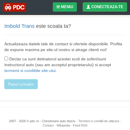
MENIU
CONECTEAZA-TE
Imbold Trans
este scoala ta?
Actualizeaza datele tale de contact si ofertele disponibile. Profita
de expune maxima pe site-ul nostru si atrage clienti noi!
Declar ca sunt detinatorul acestei scoli de soferi/sunt
instructorul auto (sau am acceptul proprietarului) si accept
termenii si conditiile site-ului
.
Pasul urmator
2007 - 2026 © pdc.ro - Chestionare auto drpciv ·
Termeni si conditii de utilizare
·
Contact
·
Wikipedia
·
Feed RSS