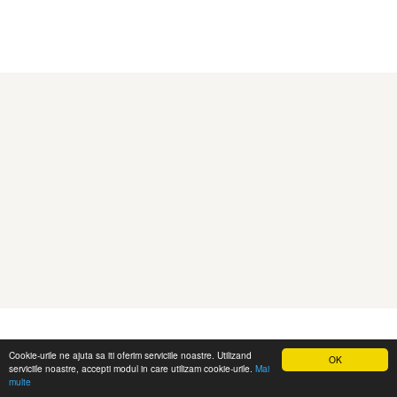
Cookie-urile ne ajuta sa iti oferim serviciile noastre. Utilizand
OK
serviciile noastre, accepti modul in care utilizam cookie-urile.
Mai
multe