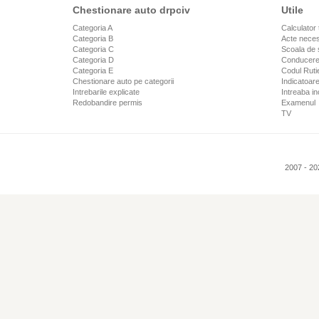
Chestionare auto drpciv
Utile
Categoria A
Calculator 
Categoria B
Acte neces
Categoria C
Scoala de 
Categoria D
Conducere
Categoria E
Codul Rutie
Chestionare auto pe categorii
Indicatoare
Intrebarile explicate
Intreaba in
Redobandire permis
Examenul
TV
2007 - 20