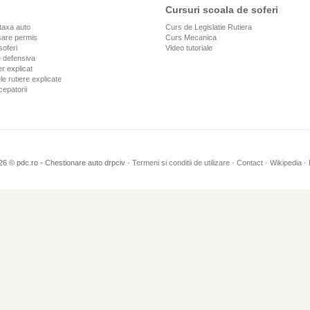
Cursuri scoala de soferi
taxa auto
Curs de Legislatie Rutiera
are permis
Curs Mecanica
soferi
Video tutoriale
 defensiva
r explicat
le rutiere explicate
cepatorii
26 © pdc.ro - Chestionare auto drpciv ·
Termeni si conditii de utilizare
·
Contact
·
Wikipedia
·