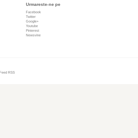
Urmareste-ne pe
Facebook
Twitter
Google+
Youtube
Pinterest
Newsvine
Feed RSS