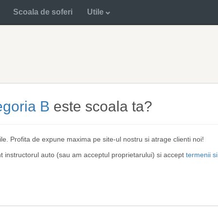
Scoala de soferi
Utile
egoria B
este scoala ta?
ile. Profita de expune maxima pe site-ul nostru si atrage clienti noi!
nt instructorul auto (sau am acceptul proprietarului) si accept
termenii si