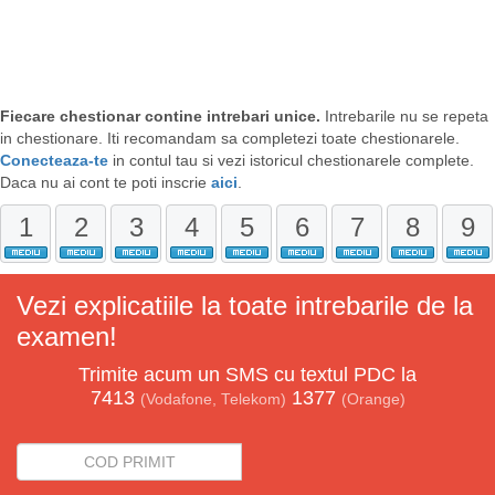
Fiecare chestionar contine intrebari unice.
Intrebarile nu se repeta
in chestionare. Iti recomandam sa completezi toate chestionarele.
Conecteaza-te
in contul tau si vezi istoricul chestionarele complete.
Daca nu ai cont te poti inscrie
aici
.
1
2
3
4
5
6
7
8
9
Vezi explicatiile la toate intrebarile de la
examen!
Trimite acum un
SMS
cu textul
PDC
la
7413
1377
(Vodafone, Telekom)
(Orange)