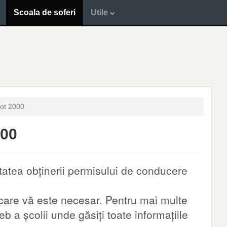
Scoala de soferi
Utile
lot 2000
000
tatea obținerii permisului de conducere
l care vă este necesar. Pentru mai multe
b a școlii unde găsiți toate informațiile