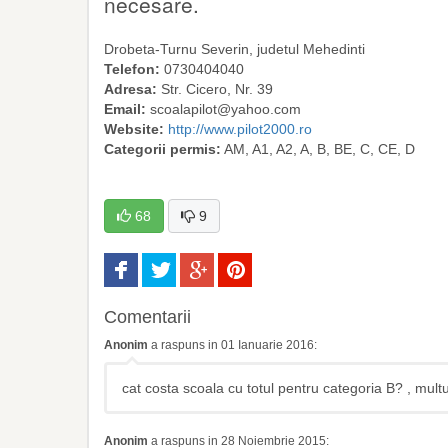
necesare.
Drobeta-Turnu Severin
, judetul
Mehedinti
Telefon:
0730404040
Adresa:
Str. Cicero, Nr. 39
Email:
scoalapilot@yahoo.com
Website:
http://www.pilot2000.ro
Categorii permis:
AM, A1, A2, A, B, BE, C, CE, D
68
9
Comentarii
Anonim
a raspuns in 01 Ianuarie 2016:
cat costa scoala cu totul pentru categoria B? , mu
Anonim
a raspuns in 28 Noiembrie 2015: