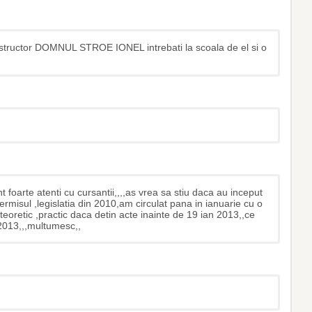
structor DOMNUL STROE IONEL intrebati la scoala de el si o
nt foarte atenti cu cursantii,,,,as vrea sa stiu daca au inceput
rmisul ,legislatia din 2010,am circulat pana in ianuarie cu o
oretic ,practic daca detin acte inainte de 19 ian 2013,,ce
 2013,,,multumesc,,