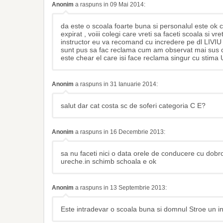
Anonim
a raspuns in 09 Mai 2014:
da este o scoala foarte buna si personalul este ok 
expirat , voiii colegi care vreti sa faceti scoala si vr
instructor eu va recomand cu incredere pe dl LIVIU es
sunt pus sa fac reclama cum am observat mai sus c
este chear el care isi face reclama singur cu sti
Anonim
a raspuns in 31 Ianuarie 2014:
salut dar cat costa sc de soferi categoria C E?
Anonim
a raspuns in 16 Decembrie 2013:
sa nu faceti nici o data orele de conducere cu dobroiu
ureche.in schimb schoala e ok
Anonim
a raspuns in 13 Septembrie 2013:
Este intradevar o scoala buna si domnul Stroe un in