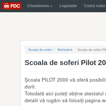
Chestionare
Legislatie
Codul rutier
Scoala de soferi
Mehedinti
Scoala de soferi Pi
Scoala de soferi
Pilot 2
Școala PILOT 2000 vă oferă posibili
dorit.
Totodată aici puteți obține atestatu
detalii vă rugăm să folosiți pagina we