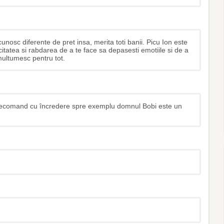
cunosc diferente de pret insa, merita toti banii. Picu Ion este
itatea si rabdarea de a te face sa depasesti emotiile si de a
 multumesc pentru tot.
 recomand cu încredere spre exemplu domnul Bobi este un