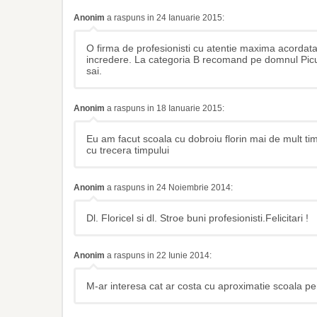
Anonim
a raspuns in 24 Ianuarie 2015:
O firma de profesionisti cu atentie maxima acordata 
incredere. La categoria B recomand pe domnul Picu Ion
sai.
Anonim
a raspuns in 18 Ianuarie 2015:
Eu am facut scoala cu dobroiu florin mai de mult tim
cu trecera timpului
Anonim
a raspuns in 24 Noiembrie 2014:
Dl. Floricel si dl. Stroe buni profesionisti.Felicitari !
Anonim
a raspuns in 22 Iunie 2014:
M-ar interesa cat ar costa cu aproximatie scoala p