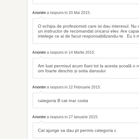
Anonim
a raspuns in 20 Mai 2015:
O echipa de profesionisti care isi dau interesul. Nu 
un instructor de recomandat oricarui elev. Are capac
intelege ce ai de facut responsabilizandu-te . Eu ii
Anonim
a raspuns in 14 Martie 2015:
Am luat permisul acum 6ani tot la acesta școală o
om foarte deschis și sotia dansului
Anonim
a raspuns in 22 Februarie 2015:
categoria B cat mar costa
Anonim
a raspuns in 27 Ianuarie 2015:
Cat ajunge sa dau pt permis categoria c