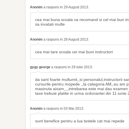
Anonim
a raspuns in 29 August 2013:
cea mai buna scoala va recomand si cel mai bun in
sa invatati multe
Anonim
a raspuns in 28 August 2013:
cea mai tare scoala cei mai buni instructori
gygy george
a raspuns in 29 Iulie 2013:
da sant foarte multumit,,si personalul,instructorii sa
cursurile pentru mopede ,,la categoria AM,,eu am pe
masinuta aixam,,,,intrebarea este mai dau examen te
taxe trebuie platite in urma ordonantei din 11.iunie
Anonim
a raspuns in 03 Mai 2013:
sunt benefice pentru a lua testele cat mai repede