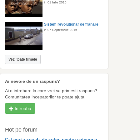
in 01 Iulie 2016
Sistem revolutionar de franare
in 07 Septembrie 2015
Vezi toate filmele
Ai nevoie de un raspuns?
Ai o intrebare la care vrei sa primesti raspuns?
Comunitatea incepatorilor te poate ajuta.
Intreaba
Hot pe forum
Cat costa scoala de soferi pentru categoria