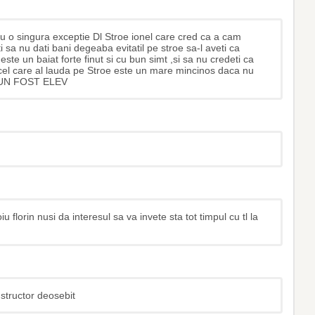
cu o singura exceptie Dl Stroe ionel care cred ca a cam
eti sa nu dati bani degeaba evitatil pe stroe sa-l aveti ca
te un baiat forte finut si cu bun simt ,si sa nu credeti ca
el care al lauda pe Stroe este un mare mincinos daca nu
ma UN FOST ELEV
 florin nusi da interesul sa va invete sta tot timpul cu tl la
structor deosebit