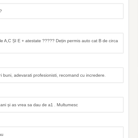
?
e A,C ȘI E + atestate ????? Dețin permis auto cat B de circa
ri buni, adevarati profesionisti, recomand cu incredere.
ani și as vrea sa dau de a1 . Multumesc
au