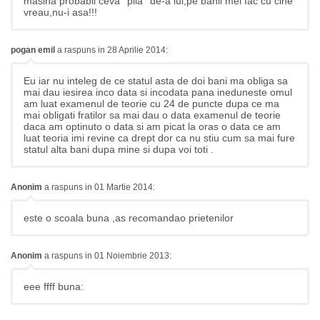
masina probabil ceva ''pila'' de-a lui,pe banii mei fac cu cine
vreau,nu-i asa!!!
pogan emil
a raspuns in 28 Aprilie 2014:
Eu iar nu inteleg de ce statul asta de doi bani ma obliga sa
mai dau iesirea inco data si incodata pana ineduneste omul
am luat examenul de teorie cu 24 de puncte dupa ce ma
mai obligati fratilor sa mai dau o data examenul de teorie
daca am optinuto o data si am picat la oras o data ce am
luat teoria imi revine ca drept dor ca nu stiu cum sa mai fure
statul alta bani dupa mine si dupa voi toti .
Anonim
a raspuns in 01 Martie 2014:
este o scoala buna ,as recomandao prietenilor
Anonim
a raspuns in 01 Noiembrie 2013:
eee ffff buna: