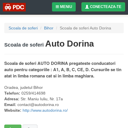
MENIU
CONECTEAZA-TE
Scoala de soferi
Bihor
Scoala de soferi Auto Dorina
Auto Dorina
Scoala de soferi
Scoala de soferi AUTO DORINA pregateste conducatori
auto pentru categoriile : A1, A, B, C, CE, D. Cursurile se tin
atat in limba romana cat si in limba maghiara.
Oradea
, judetul
Bihor
Telefon:
0259/414698
Adresa:
Str. Maniu Iuliu, Nr. 17a
Email:
contact@autodorina.ro
Website:
http://www.autodorina.ro/