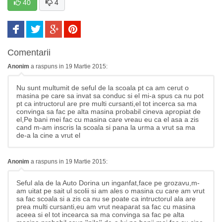
40
4
Comentarii
Anonim
a raspuns in 19 Martie 2015:
Nu sunt multumit de seful de la scoala pt ca am cerut o
masina pe care sa invat sa conduc si el mi-a spus ca nu pot
pt ca intructorul are pre multi cursanti,el tot incerca sa ma
convinga sa fac pe alta masina probabil cineva apropiat de
el,Pe bani mei fac cu masina care vreau eu ca el asa a zis
cand m-am inscris la scoala si pana la urma a vrut sa ma
de-a la cine a vrut el
Anonim
a raspuns in 19 Martie 2015:
Seful ala de la Auto Dorina un inganfat,face pe grozavu,m-
am uitat pe sait ul scolii si am ales o masina cu care am vrut
sa fac scoala si a zis ca nu se poate ca intructorul ala are
prea multi cursanti,eu am vrut neaparat sa fac cu masina
aceea si el tot incearca sa ma convinga sa fac pe alta