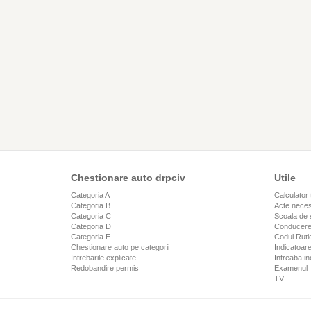
Chestionare auto drpciv
Utile
Categoria A
Calculator 
Categoria B
Acte neces
Categoria C
Scoala de 
Categoria D
Conducere
Categoria E
Codul Rutie
Chestionare auto pe categorii
Indicatoare
Intrebarile explicate
Intreaba in
Redobandire permis
Examenul
TV