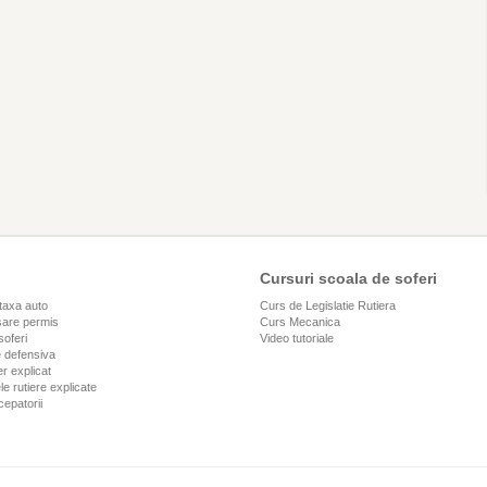
Cursuri scoala de soferi
taxa auto
Curs de Legislatie Rutiera
are permis
Curs Mecanica
soferi
Video tutoriale
 defensiva
r explicat
le rutiere explicate
cepatorii