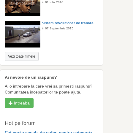
in 01 Iulie 2016
Sistem revolutionar de franare
in 07 Septembrie 2015
Vezi toate filmele
Ai nevoie de un raspuns?
Ai o intrebare la care vrei sa primesti raspuns?
Comunitatea incepatorilor te poate ajuta.
Intreaba
Hot pe forum
Cat costa scoala de soferi pentru categoria