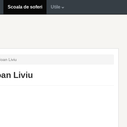
Scoala de soferi
Utile
Ioan Liviu
oan Liviu