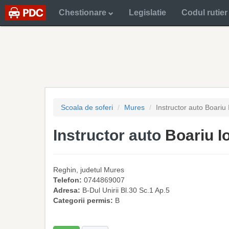
Chestionare
Legislatie
Codul rutier
Scoala de soferi
Mures
Instructor auto Boariu 
Instructor auto
Boariu I
Reghin
, judetul
Mures
Telefon:
0744869007
Adresa:
B-Dul Unirii Bl.30 Sc.1 Ap.5
Categorii permis:
B