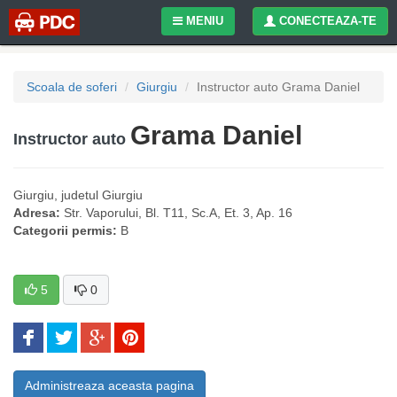
MENIU
CONECTEAZA-TE
Scoala de soferi
Giurgiu
Instructor auto Grama Daniel
Grama Daniel
Instructor auto
Giurgiu
, judetul
Giurgiu
Adresa:
Str. Vaporului, Bl. T11, Sc.A, Et. 3, Ap. 16
Categorii permis:
B
5
0
Administreaza aceasta pagina