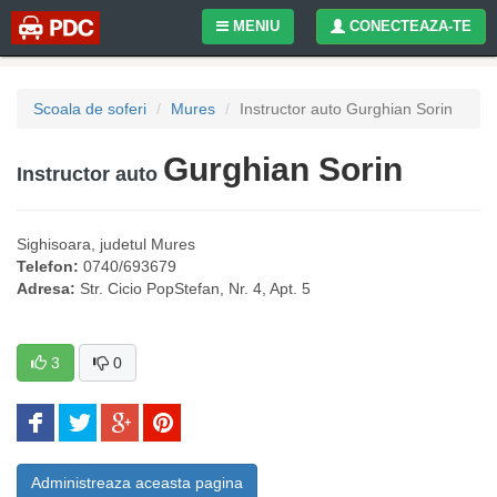
MENIU
CONECTEAZA-TE
Scoala de soferi
Mures
Instructor auto Gurghian Sorin
Gurghian Sorin
Instructor auto
Sighisoara
, judetul
Mures
Telefon:
0740/693679
Adresa:
Str. Cicio PopStefan, Nr. 4, Apt. 5
3
0
Administreaza aceasta pagina