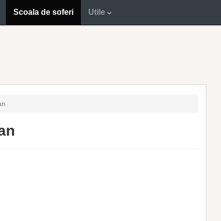
Scoala de soferi
Utile
an
an