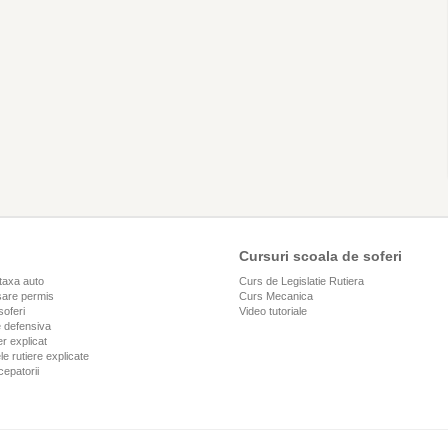
Cursuri scoala de soferi
taxa auto
Curs de Legislatie Rutiera
are permis
Curs Mecanica
soferi
Video tutoriale
 defensiva
r explicat
le rutiere explicate
cepatorii