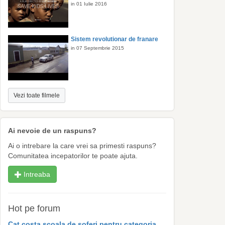
in 01 Iulie 2016
Sistem revolutionar de franare
in 07 Septembrie 2015
Vezi toate filmele
Ai nevoie de un raspuns?
Ai o intrebare la care vrei sa primesti raspuns?
Comunitatea incepatorilor te poate ajuta.
Intreaba
Hot pe forum
Cat costa scoala de soferi pentru categoria