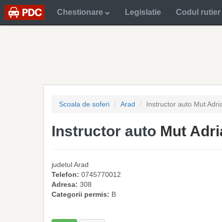
Chestionare
Legislatie
Codul rutier
Scoala de soferi
Arad
Instructor auto Mut Adri
Instructor auto
Mut Adri
judetul
Arad
Telefon:
0745770012
Adresa:
308
Categorii permis:
B