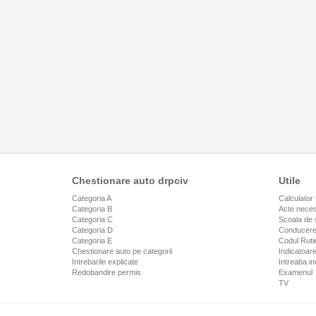
Chestionare auto drpciv
Utile
Categoria A
Calculator 
Categoria B
Acte neces
Categoria C
Scoala de 
Categoria D
Conducere
Categoria E
Codul Rutie
Chestionare auto pe categorii
Indicatoare
Intrebarile explicate
Intreaba in
Redobandire permis
Examenul
TV