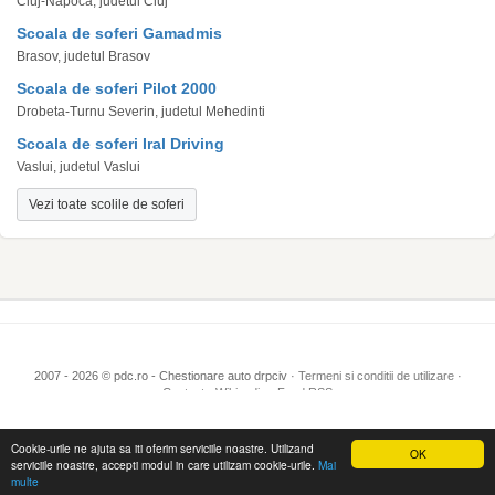
Cluj-Napoca, judetul Cluj
Scoala de soferi Gamadmis
Brasov, judetul Brasov
Scoala de soferi Pilot 2000
Drobeta-Turnu Severin, judetul Mehedinti
Scoala de soferi Iral Driving
Vaslui, judetul Vaslui
Vezi toate scolile de soferi
2007 - 2026 © pdc.ro - Chestionare auto drpciv ·
Termeni si conditii de utilizare
·
Contact
·
Wikipedia
·
Feed RSS
Cookie-urile ne ajuta sa iti oferim serviciile noastre. Utilizand
OK
serviciile noastre, accepti modul in care utilizam cookie-urile.
Mai
multe