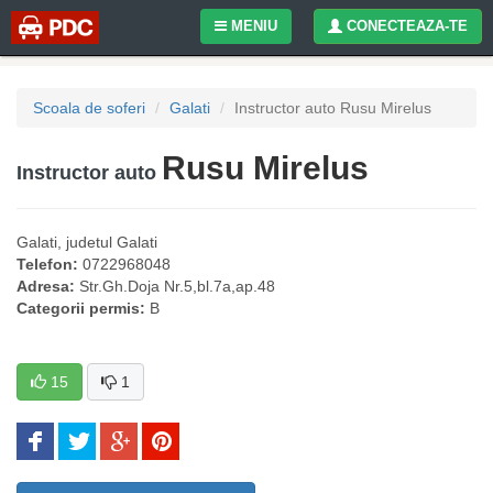
MENIU
CONECTEAZA-TE
Scoala de soferi
Galati
Instructor auto Rusu Mirelus
Rusu Mirelus
Instructor auto
Galati
, judetul
Galati
Telefon:
0722968048
Adresa:
Str.Gh.Doja Nr.5,bl.7a,ap.48
Categorii permis:
B
15
1