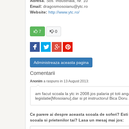
Adresa:
Sos. Industriala, Nr. 10
Email:
dragosmosoianu@ytc.ro
Website:
http://www.ytc.ro/
7
0
Administreaza aceasta pagina
Comentarii
Anonim
a raspuns in 13 August 2013:
am facut scoala la ytc in 2008.jos palaria pt toti ang
legislatie[Mosoianu],dar si pt instructorul Bica Doru.
Ce parere ai despre aceasta scoala de soferi? Es
scoala si prietenilor tai? Lasa un mesaj mai jos: