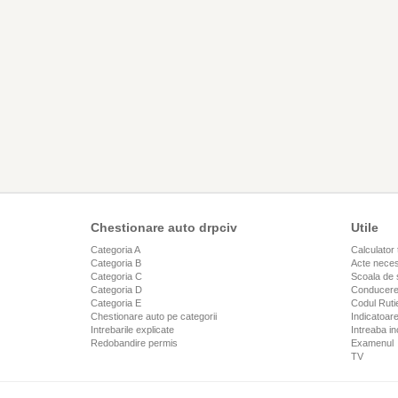
Chestionare auto drpciv
Utile
Categoria A
Calculator 
Categoria B
Acte neces
Categoria C
Scoala de 
Categoria D
Conducere
Categoria E
Codul Rutie
Chestionare auto pe categorii
Indicatoare
Intrebarile explicate
Intreaba in
Redobandire permis
Examenul
TV