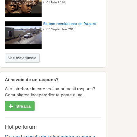
in 01 Iulie 2016
Sistem revolutionar de franare
in 07 Septembrie 2015
Vezi toate filmele
Ai nevoie de un raspuns?
Ai o intrebare la care vrei sa primesti raspuns?
Comunitatea incepatorilor te poate ajuta.
Intreaba
Hot pe forum
Cat costa scoala de soferi pentru categoria