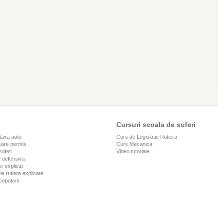
Cursuri scoala de soferi
taxa auto
Curs de Legislatie Rutiera
are permis
Curs Mecanica
soferi
Video tutoriale
 defensiva
r explicat
le rutiere explicate
cepatorii