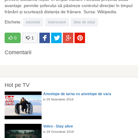
avantaje: permite șoferului să păstreze controlul direcției în timpul
frânării și scurtează distanța de frânare. Sursa: Wikipedia.
Etichete:
tutoriale
interesant
bine de stiut
0
1
Comentarii
Hot pe TV
Anvelope de iarna vs anvelope de vara
in 26 Noiembrie 2016
Volvo - Stay alive
in 29 Octombrie 2016