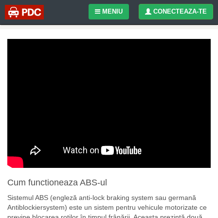
MENIU
CONECTEAZA-TE
Cum functioneaza ABS-ul
Sistemul ABS (engleză anti-lock braking system sau germană
Antiblockiersystem) este un sistem pentru vehicule motorizate ce
previne blocarea roților în timpul frânării. Aceasta prezintă două