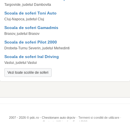
Targoviste, judetul Dambovita
Scoala de soferi Toni Auto
Cluj-Napoca, judetul Cluj
Scoala de soferi Gamadmis
Brasov, judetul Brasov
Scoala de soferi Pilot 2000
Drobeta-Turnu Severin, judetul Mehedinti
Scoala de soferi Iral Driving
Vaslui, judetul Vaslui
Vezi toate scolile de soferi
2007 - 2026 © pdc.ro - Chestionare auto drpciv ·
Termeni si conditii de utilizare
·
Contact
·
Wikipedia
·
Feed RSS