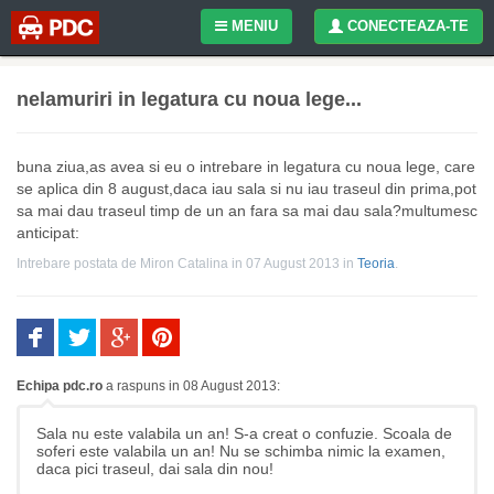
MENIU
CONECTEAZA-TE
nelamuriri in legatura cu noua lege...
buna ziua,as avea si eu o intrebare in legatura cu noua lege, care
se aplica din 8 august,daca iau sala si nu iau traseul din prima,pot
sa mai dau traseul timp de un an fara sa mai dau sala?multumesc
anticipat:
Intrebare postata de
Miron Catalina
in 07 August 2013
in
Teoria
.
Echipa pdc.ro
a raspuns in 08 August 2013:
Sala nu este valabila un an! S-a creat o confuzie. Scoala de
soferi este valabila un an! Nu se schimba nimic la examen,
daca pici traseul, dai sala din nou!