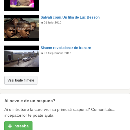
Salvati copii. Un film de Luc Besson
in 01 Iulie 2016
Sistem revolutionar de franare
in 07 Septembrie 2015
Vezi toate filmele
Ai nevoie de un raspuns?
Ai o intrebare la care vrei sa primesti raspuns? Comunitatea
incepatorilor te poate ajuta.
Intreaba