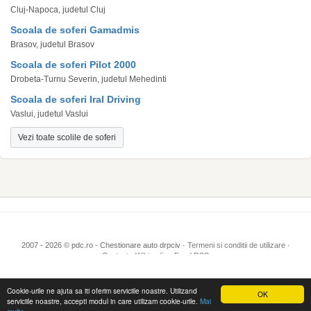
Cluj-Napoca, judetul Cluj
Scoala de soferi Gamadmis
Brasov, judetul Brasov
Scoala de soferi Pilot 2000
Drobeta-Turnu Severin, judetul Mehedinti
Scoala de soferi Iral Driving
Vaslui, judetul Vaslui
Vezi toate scolile de soferi
2007 - 2026 © pdc.ro - Chestionare auto drpciv ·
Termeni si conditii de utilizare
·
Contact
·
Wikipedia
·
Feed RSS
Cookie-urile ne ajuta sa iti oferim serviciile noastre. Utilizand
OK
serviciile noastre, accepti modul in care utilizam cookie-urile.
Mai