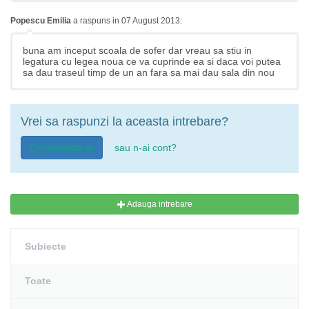
Popescu Emilia
a raspuns in 07 August 2013:
buna am inceput scoala de sofer dar vreau sa stiu in
legatura cu legea noua ce va cuprinde ea si daca voi putea
sa dau traseul timp de un an fara sa mai dau sala din nou
Vrei sa raspunzi la aceasta intrebare?
Conecteaza-te
sau n-ai cont?
Adauga intrebare
Subiecte
Toate