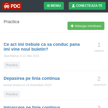
MENIU
CONECTEAZA-TE
Practica
Adauga intrebare
1
Ce act imi trebuie ca sa conduc pana
imi vine noul buletin?
raspuns
Skat Marius
in 21 Mai 2015
Practica
2
Depasirea pe linia continua
raspunsuri
Ionela Ionelus
in 15 Noiembrie 2014
Practica
3
Intoarcere pe linie continua