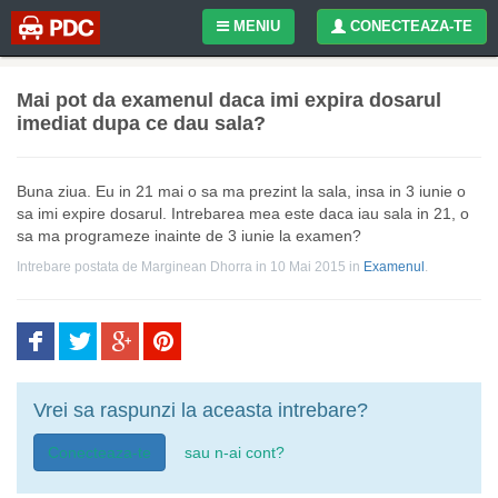
MENIU
CONECTEAZA-TE
Mai pot da examenul daca imi expira dosarul
imediat dupa ce dau sala?
Buna ziua. Eu in 21 mai o sa ma prezint la sala, insa in 3 iunie o
sa imi expire dosarul. Intrebarea mea este daca iau sala in 21, o
sa ma programeze inainte de 3 iunie la examen?
Intrebare postata de
Marginean Dhorra
in 10 Mai 2015
in
Examenul
.
Vrei sa raspunzi la aceasta intrebare?
Conecteaza-te
sau n-ai cont?