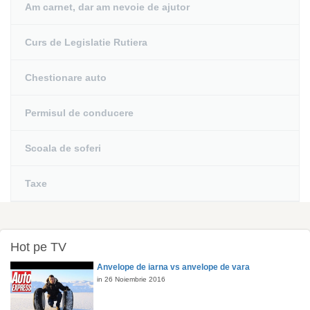
Am carnet, dar am nevoie de ajutor
Curs de Legislatie Rutiera
Chestionare auto
Permisul de conducere
Scoala de soferi
Taxe
Hot pe TV
Anvelope de iarna vs anvelope de vara
in 26 Noiembrie 2016