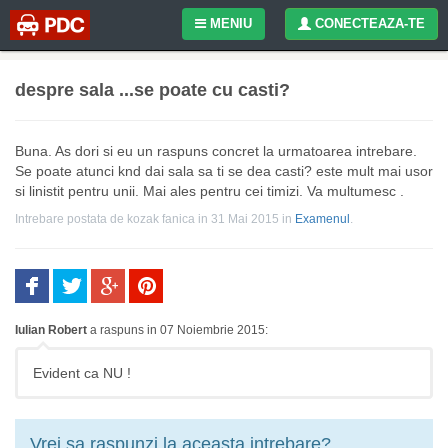
MENIU
CONECTEAZA-TE
despre sala ...se poate cu casti?
Buna. As dori si eu un raspuns concret la urmatoarea intrebare.
Se poate atunci knd dai sala sa ti se dea casti? este mult mai usor
si linistit pentru unii. Mai ales pentru cei timizi. Va multumesc .
Intrebare postata de
kozak fanica
in 31 Mai 2015
in
Examenul
.
Iulian Robert
a raspuns in 07 Noiembrie 2015:
Evident ca NU !
Vrei sa raspunzi la aceasta intrebare?