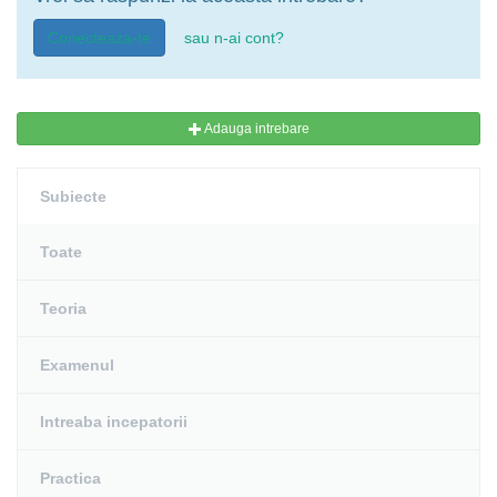
Conecteaza-te
sau n-ai cont?
Adauga intrebare
Subiecte
Toate
Teoria
Examenul
Intreaba incepatorii
Practica