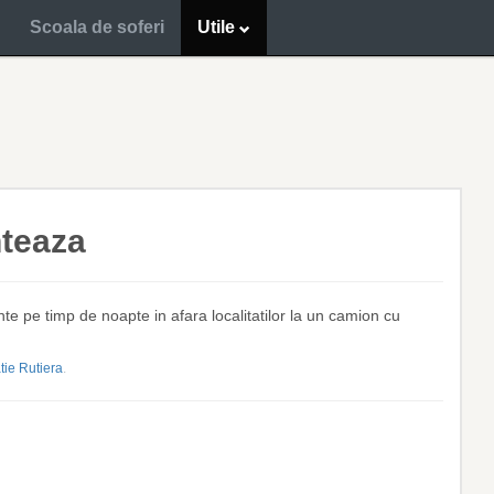
Scoala de soferi
Utile
nteaza
nte pe timp de noapte in afara localitatilor la un camion cu
tie Rutiera
.