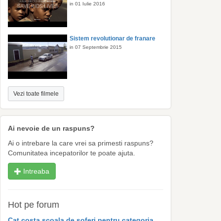
in 01 Iulie 2016
Sistem revolutionar de franare
in 07 Septembrie 2015
Vezi toate filmele
Ai nevoie de un raspuns?
Ai o intrebare la care vrei sa primesti raspuns?
Comunitatea incepatorilor te poate ajuta.
Intreaba
Hot pe forum
Cat costa scoala de soferi pentru categoria