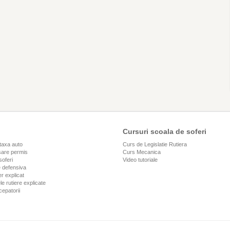
Cursuri scoala de soferi
taxa auto
Curs de Legislatie Rutiera
are permis
Curs Mecanica
soferi
Video tutoriale
 defensiva
r explicat
le rutiere explicate
cepatorii