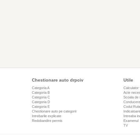
Chestionare auto drpciv
Utile
Categoria A
Calculator 
Categoria B
Acte neces
Categoria C
Scoala de 
Categoria D
Conducere
Categoria E
Codul Rutie
Chestionare auto pe categorii
Indicatoare
Intrebarile explicate
Intreaba in
Redobandire permis
Examenul
TV