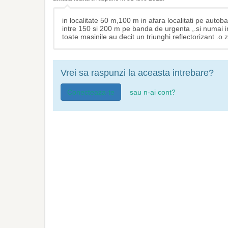
in localitate 50 m,100 m in afara localitati pe auto
intre 150 si 200 m pe banda de urgenta ,.si numai i
toate masinile au decit un triunghi reflectorizant .o 
Vrei sa raspunzi la aceasta intrebare?
Conecteaza-te
sau n-ai cont?