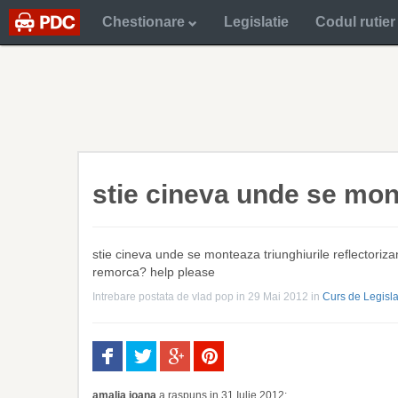
Chestionare
Legislatie
Codul rutier
stie cineva unde se mo
stie cineva unde se monteaza triunghiurile reflectoriza
remorca? help please
Intrebare postata de
vlad pop
in 29 Mai 2012
in
Curs de Legisla
amalia ioana
a raspuns in 31 Iulie 2012: