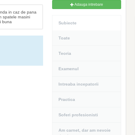
Adauga intrebare
banda in caz de pana
n spatele masini
zi buna
Subiecte
Toate
Teoria
Examenul
Intreaba incepatorii
Practica
Soferi profesionisti
Am carnet, dar am nevoie