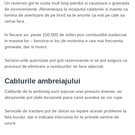
Un rezervor gol te costa mult timp pierdut si cauzeaza o gramada
de inconveniente. Alimenteaza la inceputul calatoriei si inainte ca
lumina de avertizare de pe bord sa te anunte ca esti pe cale sa
ramai fara.
In fiecare an, peste 150.000 de soferi pun combustibil inadecvat
in masina lor – benzina in loc de motorina e cea mai frecventa
greseala, dar si invers.
Service-urile autorizate pot goli rezervoarele si se pot asigura ca
procesul de eliminare a reziduurilor se face adecvat.
Cablurile ambreiajului
Cablurile de la ambreiaj sunt supuse unei presiuni imense, iar
abraziunile pot slabi toroanele pana cand acestea se vor rupe.
Serviciile de tractare pot de obicei sa repare aceste probleme la
fata locului, dar e indicata inlocuirea lor la primele semne de
uzura.