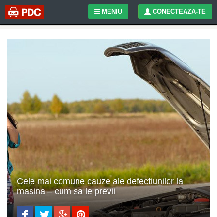
MENIU
CONECTEAZA-TE
Cele mai comune cauze ale defectiunilor la
masina – cum sa le previi