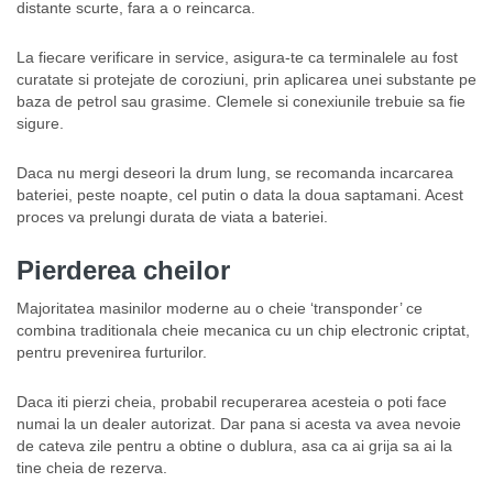
distante scurte, fara a o reincarca.
La fiecare verificare in service, asigura-te ca terminalele au fost
curatate si protejate de coroziuni, prin aplicarea unei substante pe
baza de petrol sau grasime. Clemele si conexiunile trebuie sa fie
sigure.
Daca nu mergi deseori la drum lung, se recomanda incarcarea
bateriei, peste noapte, cel putin o data la doua saptamani. Acest
proces va prelungi durata de viata a bateriei.
Pierderea cheilor
Majoritatea masinilor moderne au o cheie ‘transponder’ ce
combina traditionala cheie mecanica cu un chip electronic criptat,
pentru prevenirea furturilor.
Daca iti pierzi cheia, probabil recuperarea acesteia o poti face
numai la un dealer autorizat. Dar pana si acesta va avea nevoie
de cateva zile pentru a obtine o dublura, asa ca ai grija sa ai la
tine cheia de rezerva.