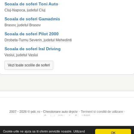
Scoala de soferi Toni Auto
Cluj-Napoca, judetul Cluj
Scoala de soferi Gamadmis
Brasov, judetul Brasov
Scoala de soferi Pilot 2000
Drobeta-Turnu Severin, judetul Mehedinti
Scoala de soferi Iral Driving
Vaslui, judetul Vaslui
Vezi toate scolile de soferi
2007 - 2026 © pdc.ro - Chestionare auto drpciv ·
Termeni si conditii de utilizare
·
Contact
·
Wikipedia
·
Feed RSS
Cookie-urile ne ajuta sa iti oferim serviciile noastre. Utilizand
OK