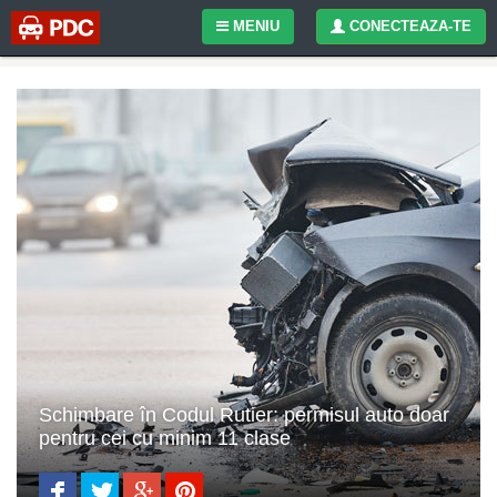
MENIU
CONECTEAZA-TE
Schimbare în Codul Rutier: permisul auto doar
pentru cei cu minim 11 clase