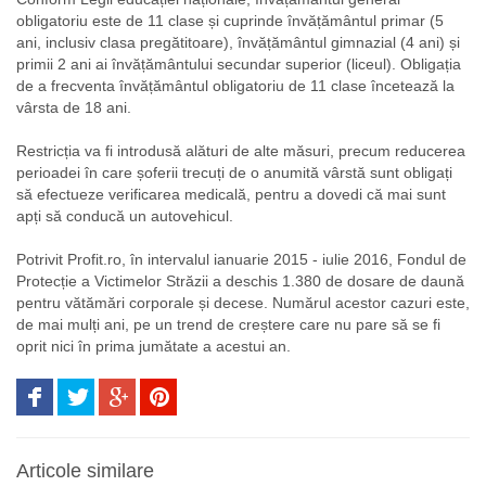
obligatoriu este de 11 clase și cuprinde învățământul primar (5
ani, inclusiv clasa pregătitoare), învățământul gimnazial (4 ani) și
primii 2 ani ai învățământului secundar superior (liceul). Obligația
de a frecventa învățământul obligatoriu de 11 clase încetează la
vârsta de 18 ani.
Restricția va fi introdusă alături de alte măsuri, precum reducerea
perioadei în care șoferii trecuți de o anumită vârstă sunt obligați
să efectueze verificarea medicală, pentru a dovedi că mai sunt
apți să conducă un autovehicul.
Potrivit Profit.ro, în intervalul ianuarie 2015 - iulie 2016, Fondul de
Protecție a Victimelor Străzii a deschis 1.380 de dosare de daună
pentru vătămări corporale și decese. Numărul acestor cazuri este,
de mai mulți ani, pe un trend de creștere care nu pare să se fi
oprit nici în prima jumătate a acestui an.
Articole similare