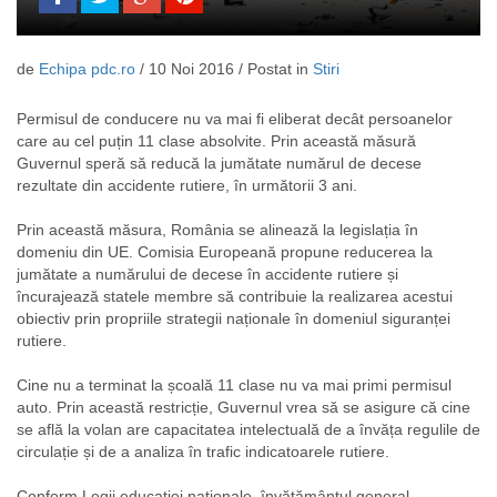
de
Echipa pdc.ro
/ 10 Noi 2016
/ Postat in
Stiri
Permisul de conducere nu va mai fi eliberat decât persoanelor
care au cel puțin 11 clase absolvite. Prin această măsură
Guvernul speră să reducă la jumătate numărul de decese
rezultate din accidente rutiere, în următorii 3 ani.
Prin această măsura, România se alinează la legislația în
domeniu din UE. Comisia Europeană propune reducerea la
jumătate a numărului de decese în accidente rutiere și
încurajează statele membre să contribuie la realizarea acestui
obiectiv prin propriile strategii naționale în domeniul siguranței
rutiere.
Cine nu a terminat la școală 11 clase nu va mai primi permisul
auto. Prin această restricție, Guvernul vrea să se asigure că cine
se află la volan are capacitatea intelectuală de a învăța regulile de
circulație și de a analiza în trafic indicatoarele rutiere.
Conform Legii educației naționale, învățământul general